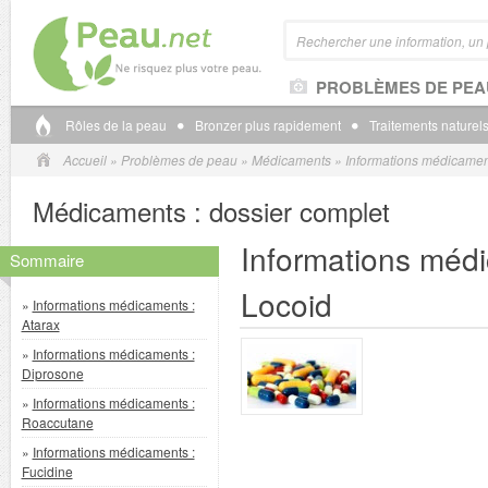
PROBLÈMES DE PEA
Rôles de la peau
Bronzer plus rapidement
Traitements naturels
Accueil
»
Problèmes de peau
»
Médicaments
»
Informations médicamen
Médicaments : dossier complet
Informations méd
Sommaire
Locoid
»
Informations médicaments :
Atarax
»
Informations médicaments :
Diprosone
»
Informations médicaments :
Roaccutane
»
Informations médicaments :
Fucidine