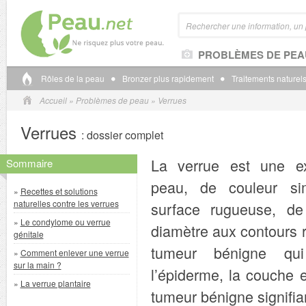
PROBLÈMES DE PEA
Rôles de la peau
Bronzer plus rapidement
Traitements naturels
Accueil
»
Problèmes de peau
»
Verrues
Verrues
: dossier complet
La verrue est une ex
Sommaire
peau, de couleur sim
»
Recettes et solutions
naturelles contre les verrues
surface rugueuse, 
»
Le condylome ou verrue
diamètre aux contours r
génitale
tumeur bénigne qu
»
Comment enlever une verrue
sur la main ?
l’épiderme, la couche 
»
La verrue plantaire
tumeur bénigne signifi