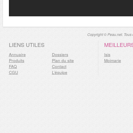
Copyright © Peau.net. Tous d
LIENS UTILES
MEILLEUR
Annuaire
Dossiers
Isis
Produits
Plan du site
Moimarie
FAQ
Contact
CGU
L’équipe