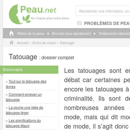
PROBLÈMES DE PEA
Rôles de la peau
Bronzer plus rapidement
Traitements naturels
Accueil
»
Soins du corps
»
Tatouage
Tatouage
: dossier complet
Les tatouages sont e
Sommaire
débat car certaines p
»
Tout sur le tatouage des
lèvres
encore les tatouages à 
»
Comment enlever un
criminalité. Ils sont
tatouage
nombreuses années 
»
La plume une idée de
tatouage léger
mode, mais qui dit mo
»
Les significations du
de mode, il s’agit don
tatouage Maori