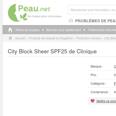
PROBLÈMES DE PEA
Rôles de la peau
Bronzer plus rapidement
Traitements naturels
Accueil
»
Produits de beauté & d'hygiène
»
Protection solaire
»
City Blo
City Block Sheer SPF25 de Clinique
Marque :
C
Prix :
2
Catégorie :
P
Contenance :
4
Mettre ce prod