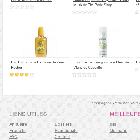
Musk de The Body Shop
sè
Eau Parfumante Exotique de Yves
Eau Fraîche Energisante – Fleur de
Ea
Rocher
Vigne de Caudalie
Copyright © Peau.net. Tous d
LIENS UTILES
MEILLEUR
Annuaire
Dossiers
Isis
Produits
Plan du site
Moimarie
FAQ
Contact