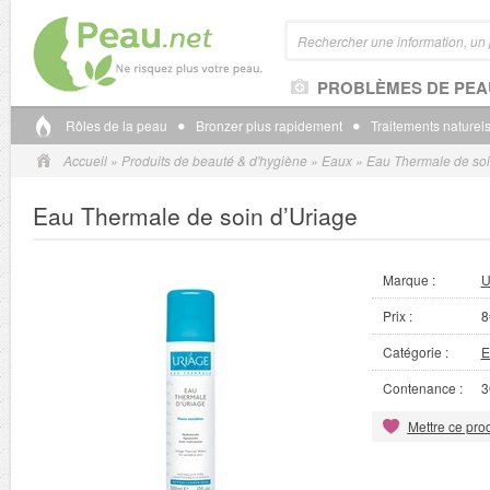
PROBLÈMES DE PEA
Rôles de la peau
Bronzer plus rapidement
Traitements naturels
Accueil
»
Produits de beauté & d'hygiène
»
Eaux
»
Eau Thermale de soi
Eau Thermale de soin d’Uriage
Marque :
U
Prix :
8
Catégorie :
E
Contenance :
3
Mettre ce prod