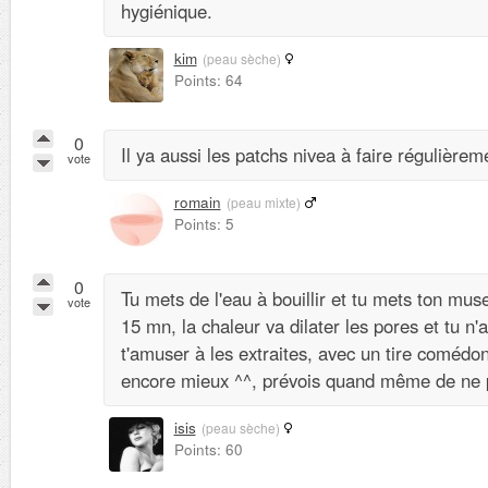
hygiénique.
kim
(peau sèche)
Points: 64
0
Il ya aussi les patchs nivea à faire régulièrem
vote
romain
(peau mixte)
Points: 5
0
Tu mets de l'eau à bouillir et tu mets ton mu
vote
15 mn, la chaleur va dilater les pores et tu n'
t'amuser à les extraites, avec un tire comédon
encore mieux ^^, prévois quand même de ne pa
isis
(peau sèche)
Points: 60